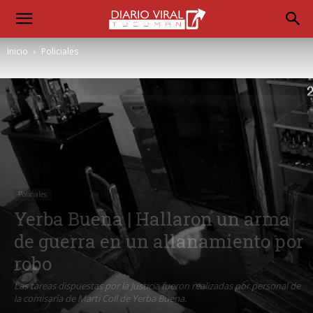
Inicio
Policiales
Policiales
Yerba Buena | Hallaron un arma
de guerra en un allanamiento por
robo
Las tareas dispuestas por la Justicia fueron realizadas por personal de
la comisaría de Marti Coll de Yerba Buena.