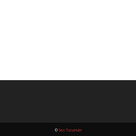
©
Seo Tucumán