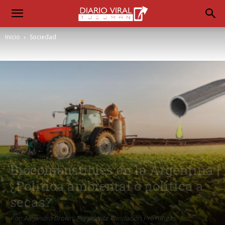
Inicio
Sociedad
Sociedad
Biocombustibles en la Argentina |
¿Política ambiental o política a
secas?
Por: Alejandro Brown, Presidente Fundación ProYungas