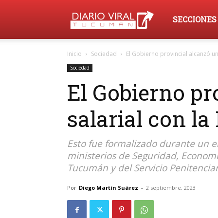
Diario
SECCIONES
Inicio
Sociedad
El Gobierno provincial alcanzó un
Viral
Sociedad
El Gobierno pr
Tucumán
salarial con la 
Esto fue formalizado durante un e
ministerios de Seguridad, Economía
Tucumán y del Servicio Penitenciar
Por
Diego Martín Suárez
-
2 septiembre, 2023