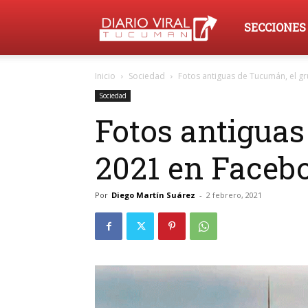
Diario
SECCIONES
Inicio
Sociedad
Fotos antiguas de Tucumán, el g
Viral
Sociedad
Fotos antiguas
Tucumán
2021 en Faceb
Por
Diego Martín Suárez
-
2 febrero, 2021