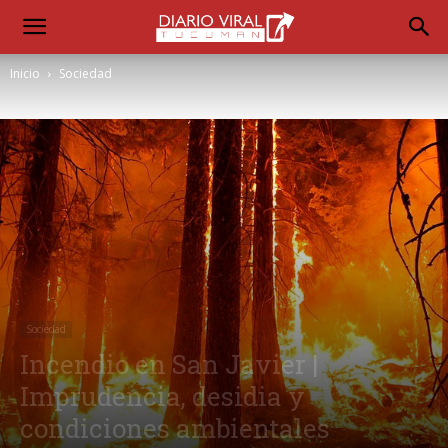
Inicio
Sociedad
Sociedad
Incendio en San Javier |
Imprudencia, desidia y
condiciones ambientales