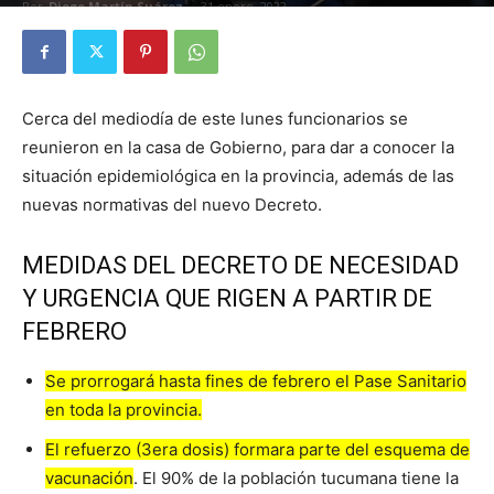
Por
Diego Martín Suárez
-
31 enero, 2022
Cerca del mediodía de este lunes funcionarios se
reunieron en la casa de Gobierno, para dar a conocer la
situación epidemiológica en la provincia, además de las
nuevas normativas del nuevo Decreto.
MEDIDAS DEL DECRETO DE NECESIDAD
Y URGENCIA QUE RIGEN A PARTIR DE
FEBRERO
Se prorrogará hasta fines de febrero el Pase Sanitario
en toda la provincia.
El refuerzo (3era dosis) formara parte del esquema de
vacunación
. El 90% de la población tucumana tiene la