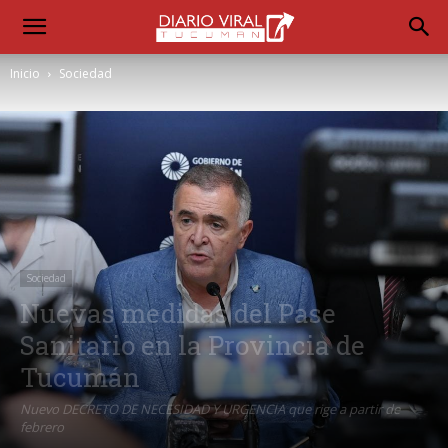
Inicio
Sociedad
Sociedad
Nuevas medidas del Pase
Sanitario en la Provincia de
Tucumán
Nuevo DECRETO DE NECESIDAD Y URGENCIA que rige a partir de
febrero