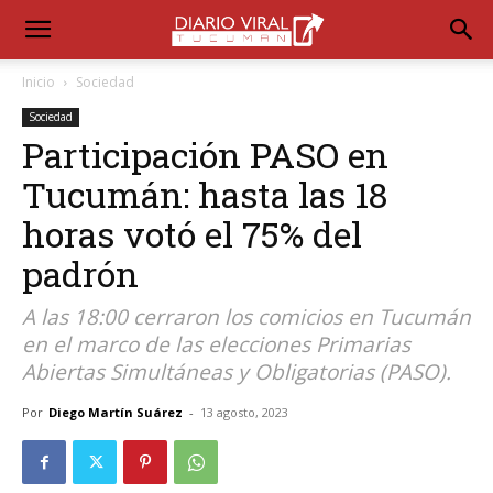
Inicio
Sociedad
Sociedad
Participación PASO en
Tucumán: hasta las 18
horas votó el 75% del
padrón
A las 18:00 cerraron los comicios en Tucumán
en el marco de las elecciones Primarias
Abiertas Simultáneas y Obligatorias (PASO).
Por
Diego Martín Suárez
-
13 agosto, 2023