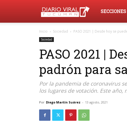
Diario
SECCIONES
Inicio
Sociedad
PASO 2021 | Desde hoy se puede 
Viral
Sociedad
PASO 2021 | De
Tucumán
padrón para s
Por la pandemia de coronavirus se
los lugares de votación. Este año,
Por
Diego Martín Suárez
-
13 agosto, 2021