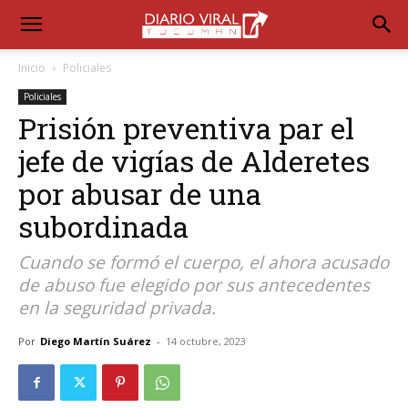
Inicio
Policiales
Policiales
Prisión preventiva par el
jefe de vigías de Alderetes
por abusar de una
subordinada
Cuando se formó el cuerpo, el ahora acusado
de abuso fue elegido por sus antecedentes
en la seguridad privada.
Por
Diego Martín Suárez
-
14 octubre, 2023