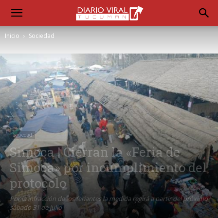
Inicio
Sociedad
Sociedad
Simoca | Cierran la «Feria de
Simoca» por incumplimiento del
protocolo
Por la infracción de los feriantes la medida regirá a partir del próximo
sábado 31 de julio