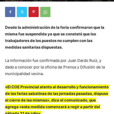
Por
Diego Martín Suárez
-
28 julio, 2021
Desde la administración de la feria confirmaron que la
misma fue suspendida ya que se constató que los
trabajadores de los puestos no cumplen con las
medidas sanitarias dispuestas.
La información fue confirmada por Juan Dardo Ruiz, y
dada a conocer por la oficina de Prensa y Difusión de la
municipalidad vecina.
«El COE Provincial atento al desarrollo y funcionamiento
de las ferias sabatinas de las jornadas pasadas, dispuso
el cierre de las mismas», dice el comunicado, que
agrega «esta medida comenzará a regir a partir del
sábado 31 de julio».