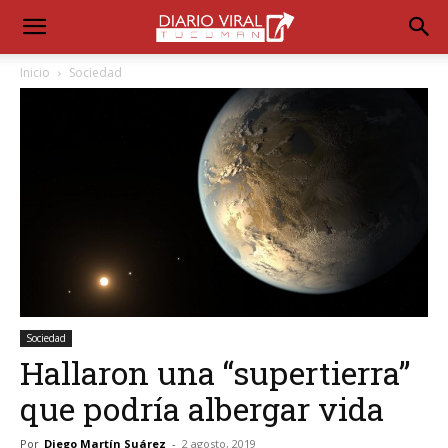
Inicio
Sociedad
Sociedad
Hallaron una “supertierra”
que podría albergar vida
Por
Diego Martín Suárez
-
2 agosto, 2019