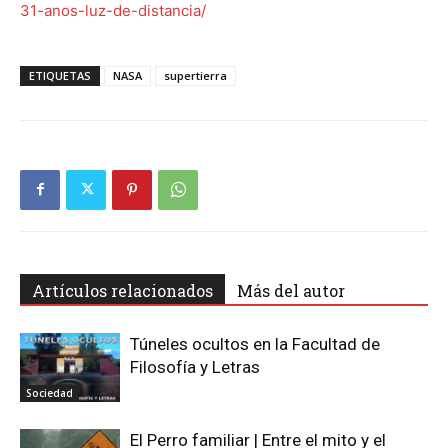
31-anos-luz-de-distancia/
ETIQUETAS
NASA
supertierra
Artículos relacionados
Más del autor
Túneles ocultos en la Facultad de
Filosofía y Letras
Sociedad
El Perro familiar | Entre el mito y el