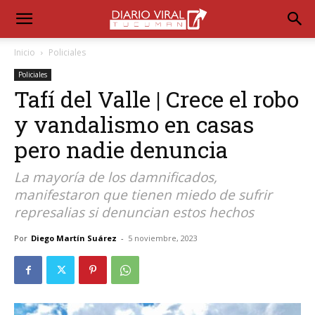
Inicio
Policiales
Policiales
Tafí del Valle | Crece el robo
y vandalismo en casas
pero nadie denuncia
La mayoría de los damnificados,
manifestaron que tienen miedo de sufrir
represalias si denuncian estos hechos
Por
Diego Martín Suárez
-
5 noviembre, 2023