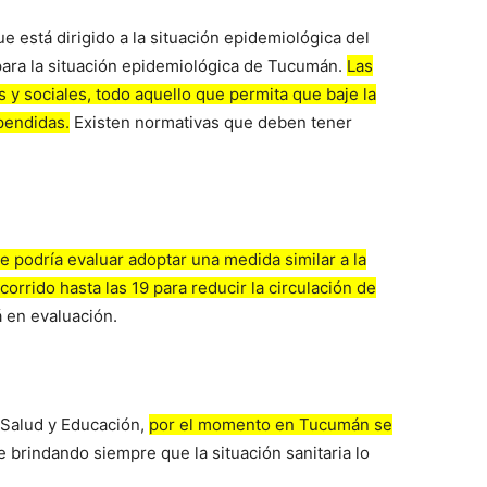
e está dirigido a la situación epidemiológica del
ara la situación epidemiológica de Tucumán.
Las
s y sociales, todo aquello que permita que baje la
pendidas.
Existen normativas que deben tener
e podría evaluar adoptar una medida similar a la
orrido hasta las 19 para reducir la circulación de
á en evaluación.
e Salud y Educación,
por el momento en Tucumán se
 brindando siempre que la situación sanitaria lo