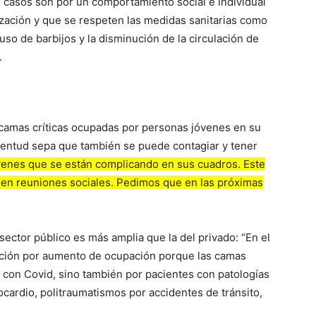
 casos son por un comportamiento social e individual
zación y que se respeten las medidas sanitarias como
uso de barbijos y la disminución de la circulación de
.
s camas críticas ocupadas por personas jóvenes en su
uventud sepa que también se puede contagiar y tener
venes que se están complicando en sus cuadros. Este
enen reuniones sociales. Pedimos que en las próximas
ector público es más amplia que la del privado: “En el
ación por aumento de ocupación porque las camas
 con Covid, sino también por pacientes con patologías
ocardio, politraumatismos por accidentes de tránsito,