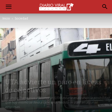
Inicio
Sociedad
Sociedad
UTA advierte un paro en líneas
de colectivos
La Unión Tranviarios Automotor (UTA) estaría analizando la posibilidad
que hoy mismo se lleva a cabo una medida de paro en algunas
empresas.