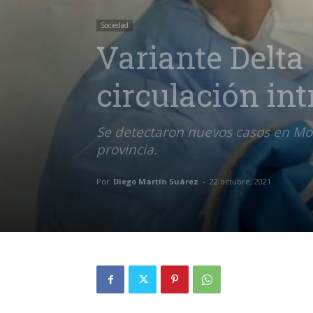
Sociedad
Variante Delta
circulación int
Se detectaron nuevos casos en Mon
provincia.
Por
Diego Martín Suárez
-
22 octubre, 2021