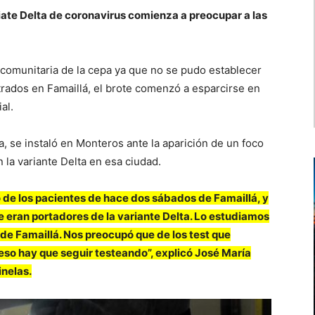
iate Delta de coronavirus comienza a preocupar a las
n comunitaria de la cepa ya que no se pudo establecer
trados en Famaillá, el brote comenzó a esparcirse en
al.
, se instaló en Monteros ante la aparición de un foco
 la variante Delta en esa ciudad.
de los pacientes de hace dos sábados de Famaillá, y
e eran portadores de la variante Delta. Lo estudiamos
 de Famaillá. Nos preocupó que de los test que
eso hay que seguir testeando”, explicó José María
inelas.