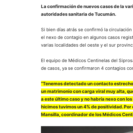
La confirmación de nuevos casos de la var
autoridades sanitaria de Tucumán.
Si bien días atrás se confirmó la circulació
el nexo de contagio en algunos casos regis
varias localidades del oeste y el sur provinci
El equipo de Médicos Centinelas del Siprosa
de casos, ya se confirmaron 4 contagios con
“Tenemos detectado un contacto estrecho 
un matrimonio con carga viral muy alta, qu
a este último caso y no habría nexo con los
hicimos tuvimos un 4% de positividad. Por 
Mansilla, coordinador de los Médicos Cent