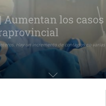
 | Aumentan los casos
raprovincial
teros. Hay un incremento de contagios en varias l