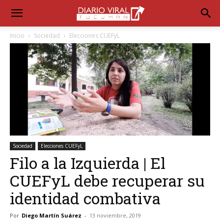
Inicio
Sociedad
Elecciones CUEFyL
Sociedad
Elecciones CUEFyL
Filo a la Izquierda | El
CUEFyL debe recuperar su
identidad combativa
Por
Diego Martín Suárez
-
13 noviembre, 2019