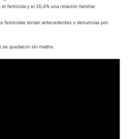
el femicida y el 20,4% una relación familiar.
los femicidas tenían antecedentes o denuncias por
ue se quedaron sin madre.